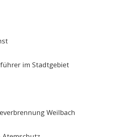
nst
führer im Stadtgebiet
rbeverbrennung Weilbach
– Atemschutz