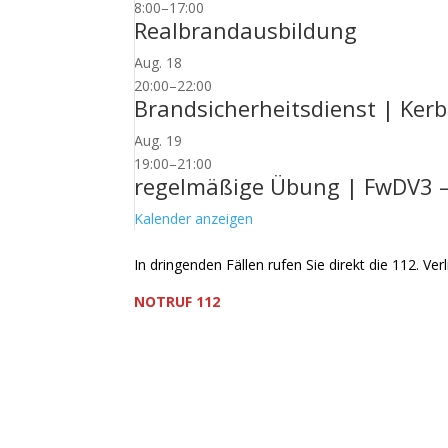
8:00
–
17:00
Realbrandausbildung
Aug.
18
20:00
–
22:00
Brandsicherheitsdienst | Ke
Aug.
19
19:00
–
21:00
regelmäßige Übung | FwDV3 
Kalender anzeigen
In dringenden Fällen rufen Sie direkt die 112. Verl
NOTRUF 112
Freiwillige Feuerwehr Flörsheim-Weilbach
Verein zur Förderung des Feuerwehrwesens in
Floriansweg 1
65439 Flörsheim-Weilbach
Telefon: 0 61 45 / 3 04 11