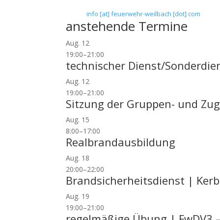
Telefax: 0 61 45 / 93 81 40
E-Mail:
info [at] feuerwehr-weilbach [dot] com
anstehende Termine
Aug.
12
19:00
–
21:00
technischer Dienst/Sonderdie
Aug.
12
19:00
–
21:00
Sitzung der Gruppen- und Zug
Aug.
15
8:00
–
17:00
Realbrandausbildung
Aug.
18
20:00
–
22:00
Brandsicherheitsdienst | Ke
Aug.
19
19:00
–
21:00
regelmäßige Übung | FwDV3 