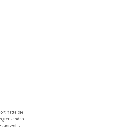
rt hatte die
 angrenzenden
 Feuerwehr.