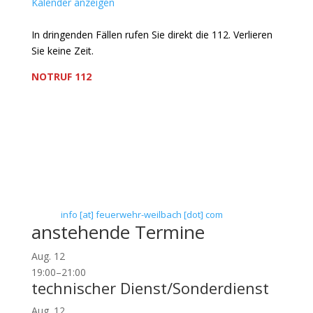
Kalender anzeigen
In dringenden Fällen rufen Sie direkt die 112. Verlieren
Sie keine Zeit.
NOTRUF 112
Freiwillige Feuerwehr Flörsheim-Weilbach
Verein zur Förderung des Feuerwehrwesens in
Flörsheim-Weilbach
Floriansweg 1
65439 Flörsheim-Weilbach
Telefon: 0 61 45 / 3 04 11
Telefax: 0 61 45 / 93 81 40
E-Mail:
info [at] feuerwehr-weilbach [dot] com
anstehende Termine
Aug.
12
19:00
–
21:00
technischer Dienst/Sonderdienst
Aug.
12