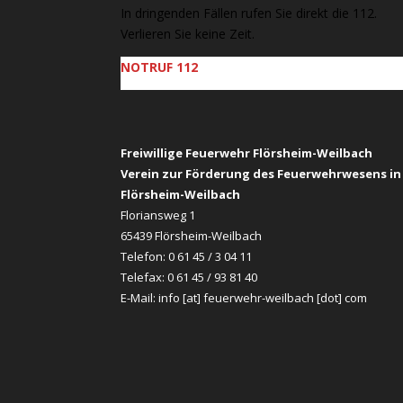
In dringenden Fällen rufen Sie direkt die 112.
Verlieren Sie keine Zeit.
NOTRUF 112
Freiwillige Feuerwehr Flörsheim-Weilbach
Verein zur Förderung des Feuerwehrwesens in
Flörsheim-Weilbach
Floriansweg 1
65439 Flörsheim-Weilbach
Telefon: 0 61 45 / 3 04 11
Telefax: 0 61 45 / 93 81 40
E-Mail:
info [at] feuerwehr-weilbach [dot] com