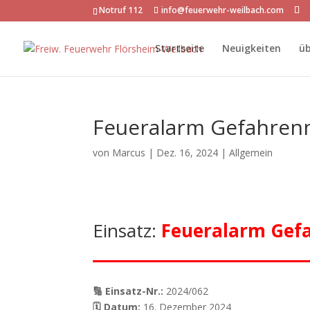
Notruf 112
info@feuerwehr-weilbach.com
Startseite
Neuigkeiten
üb
Feueralarm Gefahren
von
Marcus
|
Dez. 16, 2024
| Allgemein
Einsatz:
Feueralarm Gef
🔢 Einsatz-Nr.:
2024/062
🗓 Datum:
16. Dezember 2024