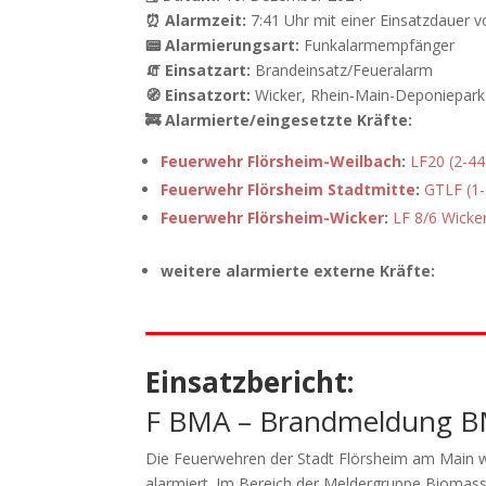
⏰ Alarmzeit:
7:41 Uhr mit einer Einsatzdauer 
📟 Alarmierungsart:
Funkalarmempfänger
🧯 Einsatzart:
Brandeinsatz/Feueralarm
🧭 Einsatzort:
Wicker, Rhein-Main-Deponiepark
🚒 Alarmierte/eingesetzte Kräfte:
Feuerwehr Flörsheim-Weilbach
:
LF20 (2-44
Feuerwehr Flörsheim Stadtmitte
:
GTLF (1-
Feuerwehr Flörsheim-Wicker
:
LF 8/6 Wicker
weitere alarmierte externe Kräfte:
Einsatzbericht:
F BMA – Brandmeldung 
Die Feuerwehren der Stadt Flörsheim am Main 
alarmiert. Im Bereich der Meldergruppe Biomass