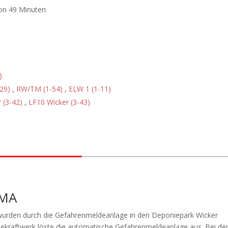
von 49 Minuten
)
29)
,
RW/TM (1-54)
,
ELW 1 (1-11)
 (3-42)
,
LF10 Wicker (3-43)
BMA
wurden durch die Gefahrenmeldeanlage in den Deponiepark Wicker
ekraftwerk löste die automatische Gefahrenmeldeanlage aus. Bei de