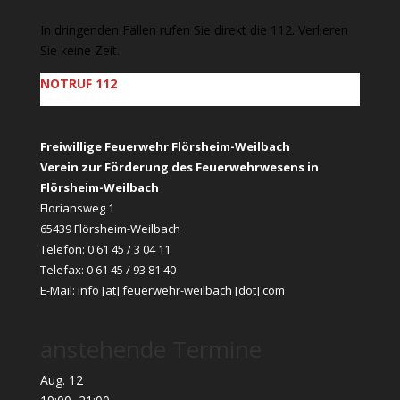
In dringenden Fällen rufen Sie direkt die 112. Verlieren
Sie keine Zeit.
NOTRUF 112
Freiwillige Feuerwehr Flörsheim-Weilbach
Verein zur Förderung des Feuerwehrwesens in
Flörsheim-Weilbach
Floriansweg 1
65439 Flörsheim-Weilbach
Telefon: 0 61 45 / 3 04 11
Telefax: 0 61 45 / 93 81 40
E-Mail:
info [at] feuerwehr-weilbach [dot] com
anstehende Termine
Aug.
12