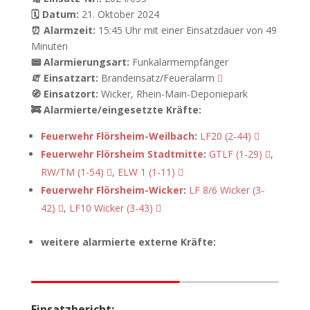
🗓 Datum:
21. Oktober 2024
⏰ Alarmzeit:
15:45 Uhr mit einer Einsatzdauer von 49
Minuten
📟 Alarmierungsart:
Funkalarmempfänger
🧯 Einsatzart:
Brandeinsatz/Feueralarm
🧭 Einsatzort:
Wicker, Rhein-Main-Deponiepark
🚒 Alarmierte/eingesetzte Kräfte:
Feuerwehr Flörsheim-Weilbach
:
LF20 (2-44)
Feuerwehr Flörsheim Stadtmitte
:
GTLF (1-29)
,
RW/TM (1-54)
,
ELW 1 (1-11)
Feuerwehr Flörsheim-Wicker
:
LF 8/6 Wicker (3-
42)
,
LF10 Wicker (3-43)
weitere alarmierte externe Kräfte:
Einsatzbericht: