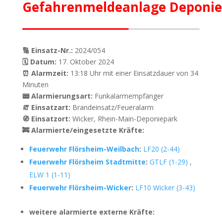
Gefahrenmeldeanlage Deponi
🔢 Einsatz-Nr.:
2024/054
🗓 Datum:
17. Oktober 2024
⏰ Alarmzeit:
13:18 Uhr mit einer Einsatzdauer von 34
Minuten
📟 Alarmierungsart:
Funkalarmempfänger
🧯 Einsatzart:
Brandeinsatz/Feueralarm
🧭 Einsatzort:
Wicker, Rhein-Main-Deponiepark
🚒 Alarmierte/eingesetzte Kräfte:
Feuerwehr Flörsheim-Weilbach
:
LF20 (2-44)
Feuerwehr Flörsheim Stadtmitte
:
GTLF (1-29)
,
ELW 1 (1-11)
Feuerwehr Flörsheim-Wicker
:
LF10 Wicker (3-43)
weitere alarmierte externe Kräfte: