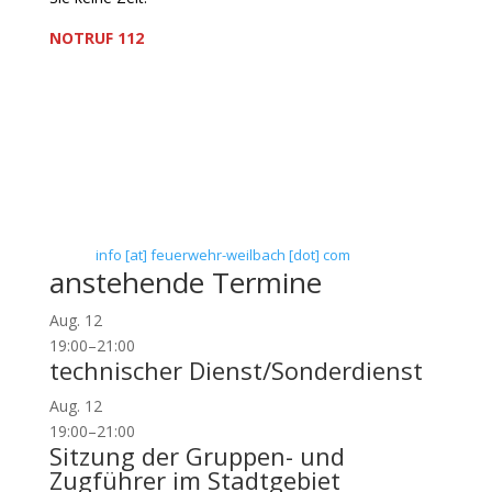
NOTRUF 112
Freiwillige Feuerwehr Flörsheim-Weilbach
Verein zur Förderung des Feuerwehrwesens in
Flörsheim-Weilbach
Floriansweg 1
65439 Flörsheim-Weilbach
Telefon: 0 61 45 / 3 04 11
Telefax: 0 61 45 / 93 81 40
E-Mail:
info [at] feuerwehr-weilbach [dot] com
anstehende Termine
Aug.
12
19:00
–
21:00
technischer Dienst/Sonderdienst
Aug.
12
19:00
–
21:00
Sitzung der Gruppen- und
Zugführer im Stadtgebiet