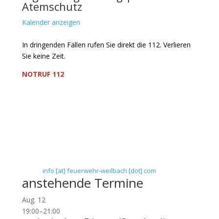
Atemschutz
Kalender anzeigen
In dringenden Fällen rufen Sie direkt die 112. Verlieren
Sie keine Zeit.
NOTRUF 112
Freiwillige Feuerwehr Flörsheim-Weilbach
Verein zur Förderung des Feuerwehrwesens in
Flörsheim-Weilbach
Floriansweg 1
65439 Flörsheim-Weilbach
Telefon: 0 61 45 / 3 04 11
Telefax: 0 61 45 / 93 81 40
E-Mail:
info [at] feuerwehr-weilbach [dot] com
anstehende Termine
Aug.
12
19:00
–
21:00