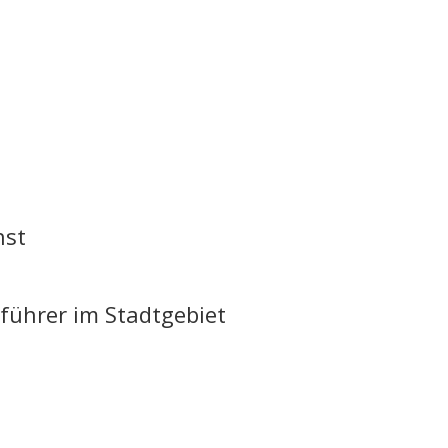
 Flörsheim-Weilbach
nst
führer im Stadtgebiet