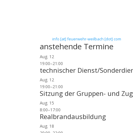
Verein zur Förderung des Feuerwehrwesens in
Floriansweg 1
65439 Flörsheim-Weilbach
Telefon: 0 61 45 / 3 04 11
Telefax: 0 61 45 / 93 81 40
E-Mail:
info [at] feuerwehr-weilbach [dot] com
anstehende Termine
Aug.
12
19:00
–
21:00
technischer Dienst/Sonderdie
Aug.
12
19:00
–
21:00
Sitzung der Gruppen- und Zug
Aug.
15
8:00
–
17:00
Realbrandausbildung
Aug.
18
20:00
–
22:00