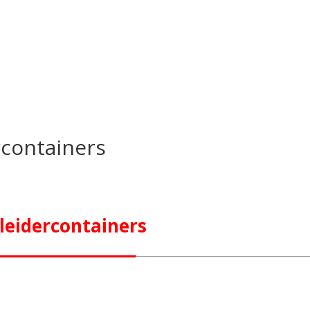
rcontainers
leidercontainers