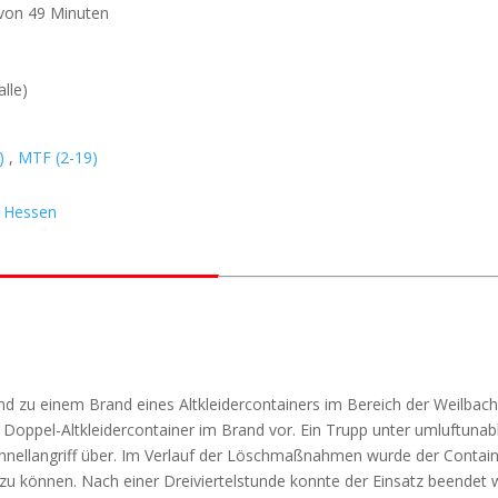
 von 49 Minuten
lle)
)
,
MTF (2-19)
i Hessen
zu einem Brand eines Altkleidercontainers im Bereich der Weilbach
en Doppel-Altkleidercontainer im Brand vor. Ein Trupp unter umluftun
hnellangriff über. Im Verlauf der Löschmaßnahmen wurde der Contain
 zu können. Nach einer Dreiviertelstunde konnte der Einsatz beendet