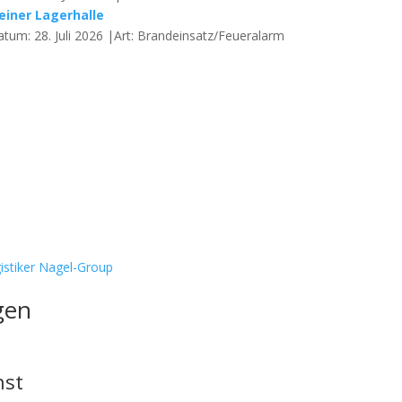
einer Lagerhalle
atum: 28. Juli 2026 |Art: Brandeinsatz/Feueralarm
istiker Nagel-Group
gen
nst