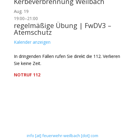
Kerbeverbrennung Weilbach
Aug.
19
19:00
–
21:00
regelmäßige Übung | FwDV3 –
Atemschutz
Kalender anzeigen
In dringenden Fällen rufen Sie direkt die 112. Verlieren
Sie keine Zeit.
NOTRUF 112
Freiwillige Feuerwehr Flörsheim-Weilbach
Verein zur Förderung des Feuerwehrwesens in
Flörsheim-Weilbach
Floriansweg 1
65439 Flörsheim-Weilbach
Telefon: 0 61 45 / 3 04 11
Telefax: 0 61 45 / 93 81 40
E-Mail:
info [at] feuerwehr-weilbach [dot] com