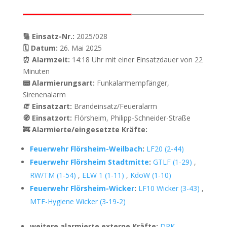
🔢 Einsatz-Nr.:
2025/028
🗓 Datum:
26. Mai 2025
⏰ Alarmzeit:
14:18 Uhr mit einer Einsatzdauer von 22
Minuten
📟 Alarmierungsart:
Funkalarmempfänger,
Sirenenalarm
🧯 Einsatzart:
Brandeinsatz/Feueralarm
🧭 Einsatzort:
Flörsheim, Philipp-Schneider-Straße
🚒 Alarmierte/eingesetzte Kräfte:
Feuerwehr Flörsheim-Weilbach
:
LF20 (2-44)
Feuerwehr Flörsheim Stadtmitte
:
GTLF (1-29)
,
RW/TM (1-54)
,
ELW 1 (1-11)
,
KdoW (1-10)
Feuerwehr Flörsheim-Wicker
:
LF10 Wicker (3-43)
,
MTF-Hygiene Wicker (3-19-2)
weitere alarmierte externe Kräfte:
DRK