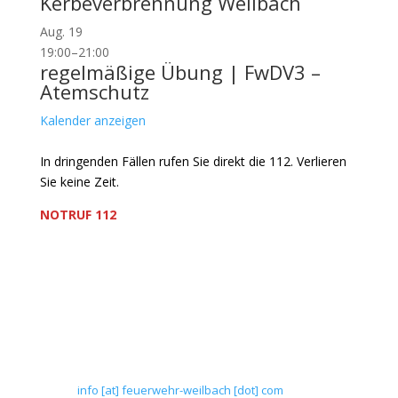
Kerbeverbrennung Weilbach
Aug.
19
19:00
–
21:00
regelmäßige Übung | FwDV3 –
Atemschutz
Kalender anzeigen
In dringenden Fällen rufen Sie direkt die 112. Verlieren
Sie keine Zeit.
NOTRUF 112
Freiwillige Feuerwehr Flörsheim-Weilbach
Verein zur Förderung des Feuerwehrwesens in
Flörsheim-Weilbach
Floriansweg 1
65439 Flörsheim-Weilbach
Telefon: 0 61 45 / 3 04 11
Telefax: 0 61 45 / 93 81 40
E-Mail:
info [at] feuerwehr-weilbach [dot] com