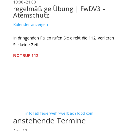
19:00
–
21:00
regelmäßige Übung | FwDV3 –
Atemschutz
Kalender anzeigen
In dringenden Fällen rufen Sie direkt die 112. Verlieren
Sie keine Zeit.
NOTRUF 112
Freiwillige Feuerwehr Flörsheim-Weilbach
Verein zur Förderung des Feuerwehrwesens in
Flörsheim-Weilbach
Floriansweg 1
65439 Flörsheim-Weilbach
Telefon: 0 61 45 / 3 04 11
Telefax: 0 61 45 / 93 81 40
E-Mail:
info [at] feuerwehr-weilbach [dot] com
anstehende Termine
Aug.
12