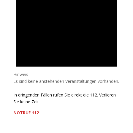
Hinweis
Es sind keine anstehenden Veranstaltungen vorhanden.
In dringenden Fällen rufen Sie direkt die 112. Verlieren
Sie keine Zeit.
NOTRUF 112
Freiwillige Feuerwehr Flörsheim-Weilbach
Verein zur Förderung des Feuerwehrwesens in