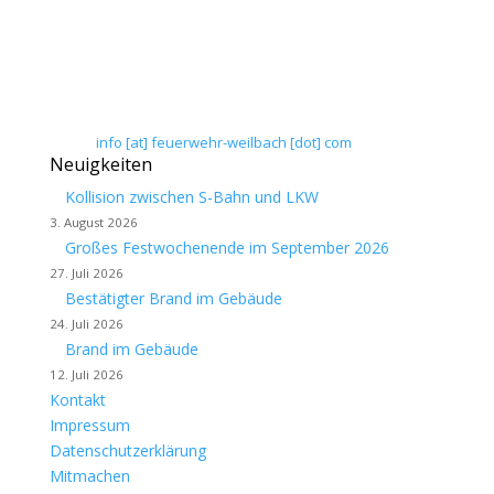
Flörsheim-Weilbach
Floriansweg 1
65439 Flörsheim-Weilbach
Telefon: 0 61 45 / 3 04 11
Telefax: 0 61 45 / 93 81 40
E-Mail:
info [at] feuerwehr-weilbach [dot] com
Neuigkeiten
Kollision zwischen S-Bahn und LKW
3. August 2026
Großes Festwochenende im September 2026
27. Juli 2026
Bestätigter Brand im Gebäude
24. Juli 2026
Brand im Gebäude
12. Juli 2026
Kontakt
Impressum
Datenschutzerklärung
Mitmachen