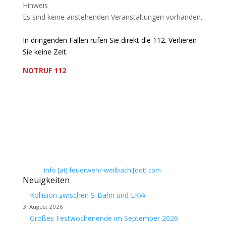
Hinweis
Es sind keine anstehenden Veranstaltungen vorhanden.
In dringenden Fällen rufen Sie direkt die 112. Verlieren
Sie keine Zeit.
NOTRUF 112
Freiwillige Feuerwehr Flörsheim-Weilbach
Verein zur Förderung des Feuerwehrwesens in
Flörsheim-Weilbach
Floriansweg 1
65439 Flörsheim-Weilbach
Telefon: 0 61 45 / 3 04 11
Telefax: 0 61 45 / 93 81 40
E-Mail:
info [at] feuerwehr-weilbach [dot] com
Neuigkeiten
Kollision zwischen S-Bahn und LKW
3. August 2026
Großes Festwochenende im September 2026