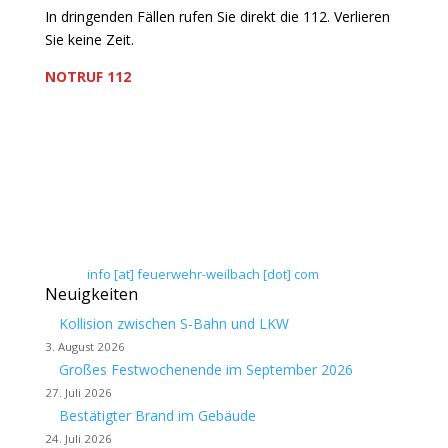
In dringenden Fällen rufen Sie direkt die 112. Verlieren
Sie keine Zeit.
NOTRUF 112
Freiwillige Feuerwehr Flörsheim-Weilbach
Verein zur Förderung des Feuerwehrwesens in
Flörsheim-Weilbach
Floriansweg 1
65439 Flörsheim-Weilbach
Telefon: 0 61 45 / 3 04 11
Telefax: 0 61 45 / 93 81 40
E-Mail:
info [at] feuerwehr-weilbach [dot] com
Neuigkeiten
Kollision zwischen S-Bahn und LKW
3. August 2026
Großes Festwochenende im September 2026
27. Juli 2026
Bestätigter Brand im Gebäude
24. Juli 2026