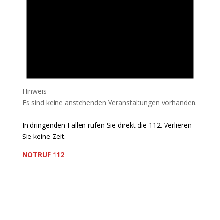
Hinweis
Es sind keine anstehenden Veranstaltungen vorhanden.
In dringenden Fällen rufen Sie direkt die 112. Verlieren
Sie keine Zeit.
NOTRUF 112
Freiwillige Feuerwehr Flörsheim-Weilbach
Verein zur Förderung des Feuerwehrwesens in
Flörsheim-Weilbach
Floriansweg 1
65439 Flörsheim-Weilbach