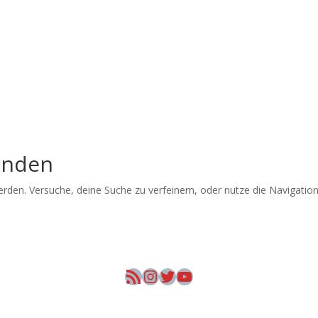
unden
erden. Versuche, deine Suche zu verfeinern, oder nutze die Navigati
RSS-Feed
Instagram
Twitter
YouTube