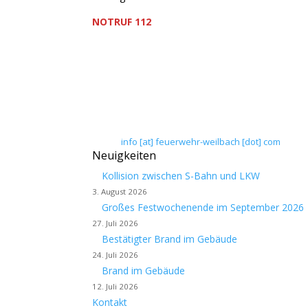
NOTRUF 112
Freiwillige Feuerwehr Flörsheim-Weilbach
Verein zur Förderung des Feuerwehrwesens in
Floriansweg 1
65439 Flörsheim-Weilbach
Telefon: 0 61 45 / 3 04 11
Telefax: 0 61 45 / 93 81 40
E-Mail:
info [at] feuerwehr-weilbach [dot] com
Neuigkeiten
Kollision zwischen S-Bahn und LKW
3. August 2026
Großes Festwochenende im September 2026
27. Juli 2026
Bestätigter Brand im Gebäude
24. Juli 2026
Brand im Gebäude
12. Juli 2026
Kontakt