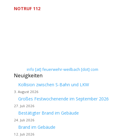
NOTRUF 112
Freiwillige Feuerwehr Flörsheim-Weilbach
Verein zur Förderung des Feuerwehrwesens in
Flörsheim-Weilbach
Floriansweg 1
65439 Flörsheim-Weilbach
Telefon: 0 61 45 / 3 04 11
Telefax: 0 61 45 / 93 81 40
E-Mail:
info [at] feuerwehr-weilbach [dot] com
Neuigkeiten
Kollision zwischen S-Bahn und LKW
3. August 2026
Großes Festwochenende im September 2026
27. Juli 2026
Bestätigter Brand im Gebäude
24. Juli 2026
Brand im Gebäude
12. Juli 2026