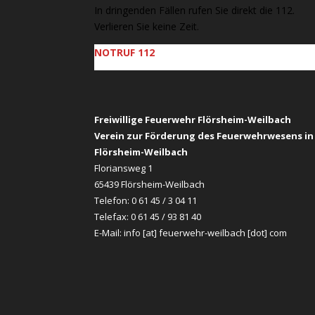
In dringenden Fällen rufen Sie direkt die 112.
Verlieren Sie keine Zeit.
NOTRUF 112
Freiwillige Feuerwehr Flörsheim-Weilbach
Verein zur Förderung des Feuerwehrwesens in
Flörsheim-Weilbach
Floriansweg 1
65439 Flörsheim-Weilbach
Telefon: 0 61 45 / 3 04 11
Telefax: 0 61 45 / 93 81 40
E-Mail:
info [at] feuerwehr-weilbach [dot] com