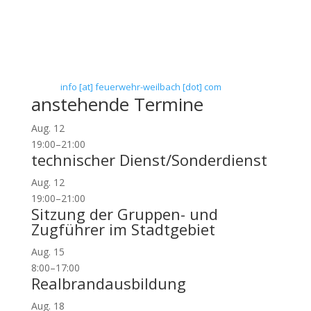
Flörsheim-Weilbach
Floriansweg 1
65439 Flörsheim-Weilbach
Telefon: 0 61 45 / 3 04 11
Telefax: 0 61 45 / 93 81 40
E-Mail:
info [at] feuerwehr-weilbach [dot] com
anstehende Termine
Aug.
12
19:00
–
21:00
technischer Dienst/Sonderdienst
Aug.
12
19:00
–
21:00
Sitzung der Gruppen- und
Zugführer im Stadtgebiet
Aug.
15
8:00
–
17:00
Realbrandausbildung
Aug.
18