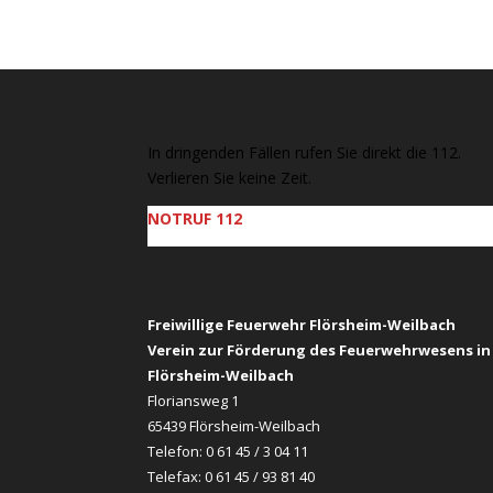
In dringenden Fällen rufen Sie direkt die 112.
Verlieren Sie keine Zeit.
NOTRUF 112
Freiwillige Feuerwehr Flörsheim-Weilbach
Verein zur Förderung des Feuerwehrwesens in
Flörsheim-Weilbach
Floriansweg 1
65439 Flörsheim-Weilbach
Telefon: 0 61 45 / 3 04 11
Telefax: 0 61 45 / 93 81 40