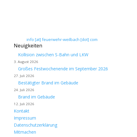
Flörsheim-Weilbach
Floriansweg 1
65439 Flörsheim-Weilbach
Telefon: 0 61 45 / 3 04 11
Telefax: 0 61 45 / 93 81 40
E-Mail:
info [at] feuerwehr-weilbach [dot] com
Neuigkeiten
Kollision zwischen S-Bahn und LKW
3. August 2026
Großes Festwochenende im September 2026
27. Juli 2026
Bestätigter Brand im Gebäude
24. Juli 2026
Brand im Gebäude
12. Juli 2026
Kontakt
Impressum
Datenschutzerklärung
Mitmachen