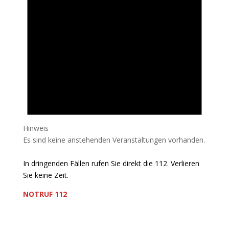
Hinweis
Es sind keine anstehenden Veranstaltungen vorhanden.
In dringenden Fällen rufen Sie direkt die 112. Verlieren
Sie keine Zeit.
NOTRUF 112
Freiwillige Feuerwehr Flörsheim-Weilbach
Verein zur Förderung des Feuerwehrwesens in