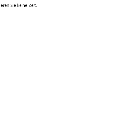
ieren Sie keine Zeit.
 Flörsheim-Weilbach