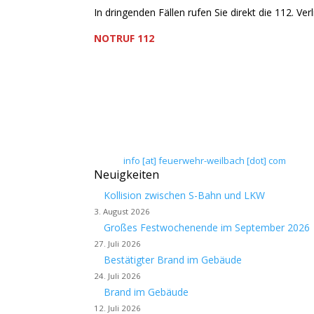
In dringenden Fällen rufen Sie direkt die 112. Verl
NOTRUF 112
Freiwillige Feuerwehr Flörsheim-Weilbach
Verein zur Förderung des Feuerwehrwesens in
Floriansweg 1
65439 Flörsheim-Weilbach
Telefon: 0 61 45 / 3 04 11
Telefax: 0 61 45 / 93 81 40
E-Mail:
info [at] feuerwehr-weilbach [dot] com
Neuigkeiten
Kollision zwischen S-Bahn und LKW
3. August 2026
Großes Festwochenende im September 2026
27. Juli 2026
Bestätigter Brand im Gebäude
24. Juli 2026
Brand im Gebäude
12. Juli 2026