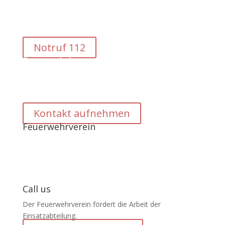
gleichermaßen für medizinische Notfälle sowie bei
Bränden, Verkehrsunfällen und technische
Hilfeleistung.
Notruf 112
Feuerwehrhaus
Wir sind nur bei Alarm durch 112 für Sie da. In Notfällen
rufen Sie IMMER die 112 an. Im Feuerwehrhaus treffen
Sie nur nach Terminvereinbarung jemanden an.
Kontakt aufnehmen
Feuerwehrverein
Call us
Der Feuerwehrverein fördert die Arbeit der
Einsatzabteilung.