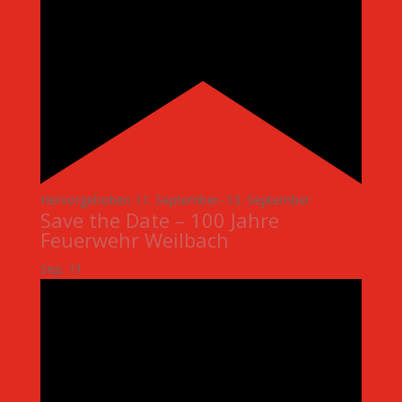
Hervorgehoben
11. September
–
13. September
Save the Date – 100 Jahre
Feuerwehr Weilbach
Sep.
11