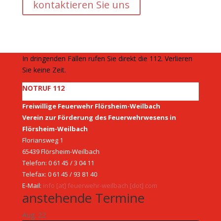
kontaktieren Sie uns
In dringenden Fällen rufen Sie direkt die 112. Verlieren
Sie keine Zeit.
NOTRUF 112
Freiwillige Feuerwehr Flörsheim-Weilbach
Verein zur Förderung des Feuerwehrwesens in
Flörsheim-Weilbach
Floriansweg 1
65439 Flörsheim-Weilbach
Telefon: 0 61 45 / 3 04 11
Telefax: 0 61 45 / 93 81 40
E-Mail:
info [at] feuerwehr-weilbach [dot] com
anstehende Termine
Aug.
22