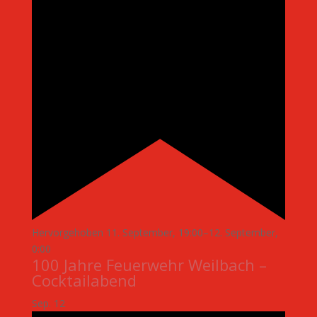
Hervorgehoben
11. September, 19:00
–
12. September,
0:00
100 Jahre Feuerwehr Weilbach –
Cocktailabend
Sep.
12